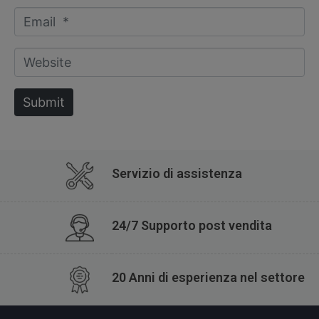
m
E
e
m
*
a
W
i
e
l
b
Submit
*
s
i
t
e
Servizio di assistenza
24/7 Supporto post vendita
20 Anni di esperienza nel settore