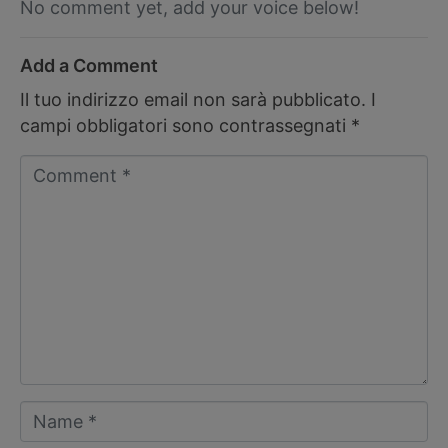
No comment yet, add your voice below!
Add a Comment
Il tuo indirizzo email non sarà pubblicato.
I
campi obbligatori sono contrassegnati
*
C
o
m
m
e
n
t
*
N
a