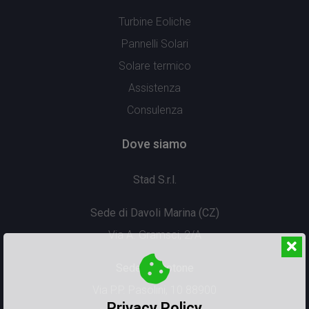
Turbine Eoliche
Pannelli Solari
Solare termico
Assistenza
Consulenza
Dove siamo
Stad S.r.l.
Sede di Davoli Marina (CZ)
Via A. Gramsci, 2/A
Sede di Crotone
Via P.P. Pasolini, 10 88900
Privacy Policy